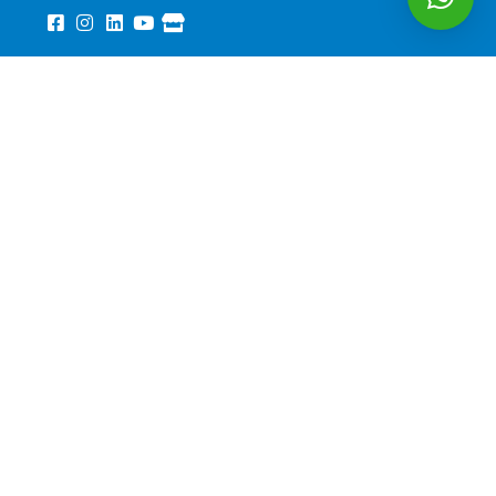
Podcast:
Precisa de ajuda?
Conte o seu caso no WhatsApp
Conteúdo informativo, sem promessa de resultado,
conforme Código de Ética da OAB.
Cada caso exige
análise individual
.
© 2026 Pedro Costa - Advogado Previdenciário. Todos direitos
reservados.
Política de Privacidade
·
Termos de Uso