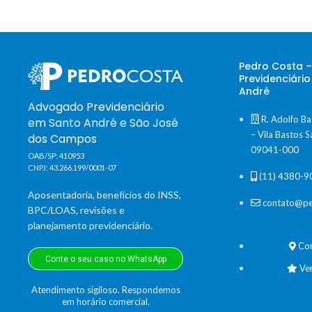
Pedro Costa 
Previdenciári
André
Advogado Previdenciário
R. Adolfo Ba
em Santo André e São José
– Vila Bastos S
dos Campos
09041-000
OAB/SP: 410953
CNPJ: 43.266.199/0001-07
(11) 4380-9
Aposentadoria, benefícios do INSS,
contato@pe
BPC/LOAS, revisões e
planejamento previdenciário.
Co
Conte o seu caso no WhatsApp
Ve
Atendimento sigiloso. Respondemos
em horário comercial.