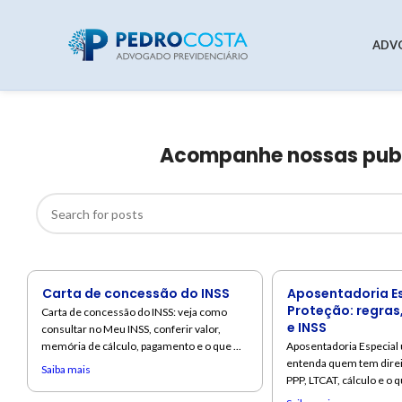
ADV
Acompanhe nossas publi
Carta de concessão do INSS
Aposentadoria E
Proteção: regra
Carta de concessão do INSS: veja como
e INSS
consultar no Meu INSS, conferir valor,
memória de cálculo, pagamento e o que ...
Aposentadoria Especial
entenda quem tem direit
Saiba mais
PPP, LTCAT, cálculo e o qu