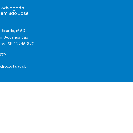
– Advogado
o em São José
 Ricardo, nº 601 -
dim Aquarius, São
os - SP, 12246-870
979
drocosta.adv.br
mo chegar?
r avaliações
a de resultado, conforme Código de Ética da OAB.
Cada caso exige anál