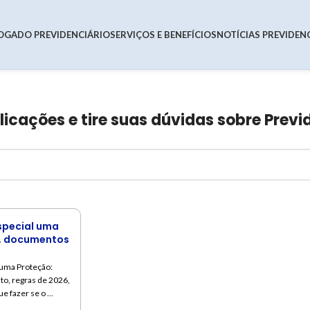
OGADO PREVIDENCIÁRIO
SERVIÇOS E BENEFÍCIOS
NOTÍCIAS PREVIDEN
cações e tire suas dúvidas sobre Previ
special uma
s, documentos
 uma Proteção:
o, regras de 2026,
e fazer se o ...