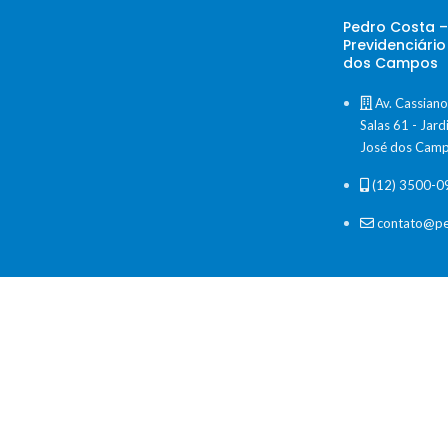
Pedro Costa 
Previdenciári
dos Campos
Av. Cassiano
Salas 61 - Jar
José dos Camp
(12) 3500-0
contato@pe
Co
Ve
Conteúdo informativo, sem promess