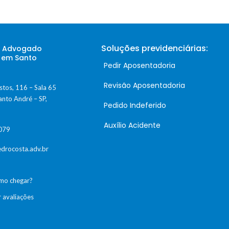
Soluções previdenciárias:
– Advogado
o em Santo
Pedir Aposentadoria
Revisão Aposentadoria
stos, 116 – Sala 65
anto André – SP,
Pedido Indeferido
Auxílio Acidente
079
drocosta.adv.br
mo chegar?
r avaliações