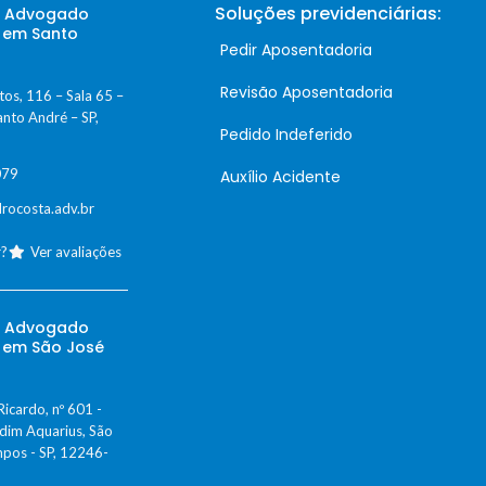
Soluções previdenciárias:
– Advogado
o em Santo
Pedir Aposentadoria
Revisão Aposentadoria
tos, 116 – Sala 65 –
anto André – SP,
Pedido Indeferido
079
Auxílio Acidente
rocosta.adv.br
?
Ver avaliações
– Advogado
o em São José
Ricardo, nº 601 -
rdim Aquarius, São
pos - SP, 12246-