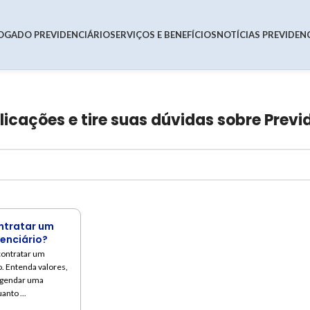
OGADO PREVIDENCIÁRIO
SERVIÇOS E BENEFÍCIOS
NOTÍCIAS PREVIDEN
cações e tire suas dúvidas sobre Previ
ntratar um
enciário?
contratar um
. Entenda valores,
agendar uma
anto ...