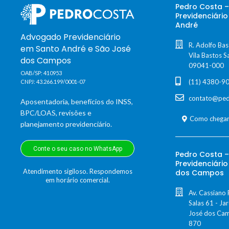
Pedro Costa 
Previdenciári
André
Advogado Previdenciário
R. Adolfo Bas
em Santo André e São José
Vila Bastos S
dos Campos
09041-000
OAB/SP: 410953
(11) 4380-9
CNPJ: 43.266.199/0001-07
contato@ped
Aposentadoria, benefícios do INSS,
BPC/LOAS, revisões e
Como chegar
planejamento previdenciário.
Conte o seu caso no WhatsApp
Pedro Costa 
Previdenciári
Atendimento sigiloso. Respondemos
dos Campos
em horário comercial.
Av. Cassiano 
Salas 61 - Ja
José dos Cam
870