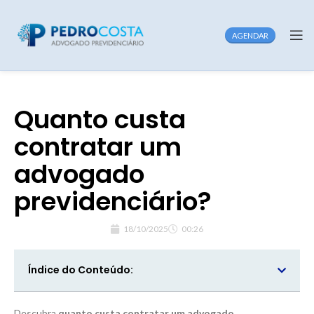
AGENDAR
Quanto custa
contratar um
advogado
previdenciário?
18/10/2025
00:26
Índice do Conteúdo:
Descubra
quanto custa contratar um advogado