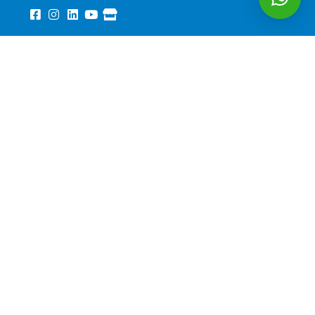
Podcast:
Precisa de ajuda?
Conte o seu caso no WhatsApp
Conteúdo informativo, sem promessa de resultado,
conforme Código de Ética da OAB.
Cada caso exige
análise individual
.
© 2026 Pedro Costa - Advogado Previdenciário. Todos direitos
reservados.
Política de Privacidade
·
Termos de Uso