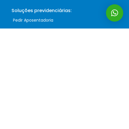
Soluções previdenciárias:
Pedir Aposentadoria
Revisão Aposentadoria
Pedido Indeferido
Auxílio Acidente
Siga-nos:
Podcast:
Precisa de ajuda?
Conte o seu caso no WhatsApp