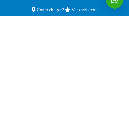
Como chegar?
Ver avaliações
Pedro Costa – Advogado Previdenciário
em São José dos Campos
Av. Cassiano Ricardo, nº 601 - Salas 61 - Jardim Aquarius,
São José dos Campos - SP, 12246-870
(12) 3500-0979
contato@pedrocosta.adv.br
Como chegar?
Ver avaliações
Soluções previdenciárias:
Pedir Aposentadoria
Revisão Aposentadoria