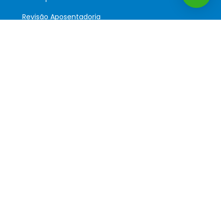
Revisão Aposentadoria
Pedido Indeferido
Auxílio Acidente
Siga-nos:
Podcast: