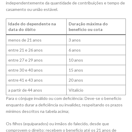
independentemente da quantidade de contribuições e tempo de
casamento ou união estável.
Idade do dependente na
Duração máxima do
data do óbito
benefício ou cota
menos de 21 anos
3 anos
entre 21 e 26 anos
6 anos
entre 27 e 29 anos
10 anos
entre 30 e 40 anos
15 anos
entre 41 e 43 anos
20 anos
a partir de 44 anos
Vitalício
Para o cônjuge inválido ou com deficiência: Deve-se o benefício
enquanto durar a deficiência ou invalidez, respeitando os prazos
mínimos descritos na tabela acima;
Os filhos (equiparados) ou irmãos do falecido, desde que
comprovem o direito: recebem o benefício até os 21 anos de